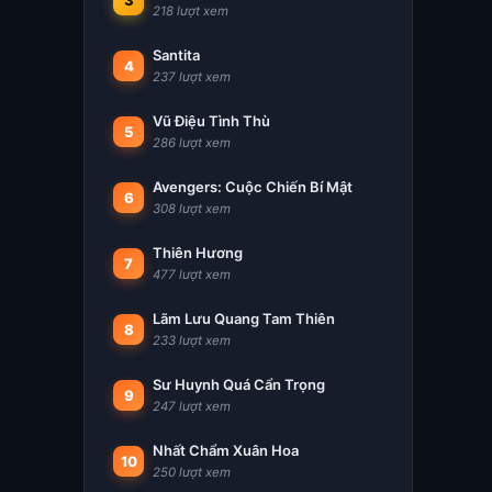
3
218 lượt xem
Santita
4
237 lượt xem
Vũ Điệu Tình Thù
5
286 lượt xem
Avengers: Cuộc Chiến Bí Mật
6
308 lượt xem
Thiên Hương
7
477 lượt xem
Lãm Lưu Quang Tam Thiên
8
233 lượt xem
Sư Huynh Quá Cẩn Trọng
9
247 lượt xem
Nhất Chẩm Xuân Hoa
10
250 lượt xem