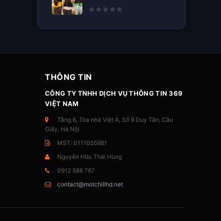
THÔNG TIN
CÔNG TY TNHH DỊCH VỤ THÔNG TIN 369
VIỆT NAM
Tầng 6, Tòa nhà Việt Á, Số 9 Duy Tân, Cầu
Giấy, Hà Nội
MST: 0111055981
Nguyễn Hữu Thái Hùng
0912 588 787
contact@motchillhd.net