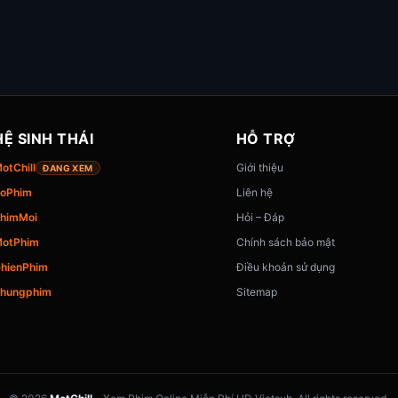
HỆ SINH THÁI
HỖ TRỢ
otChill
Giới thiệu
ĐANG XEM
oPhim
Liên hệ
himMoi
Hỏi – Đáp
otPhim
Chính sách bảo mật
hienPhim
Điều khoản sử dụng
hungphim
Sitemap