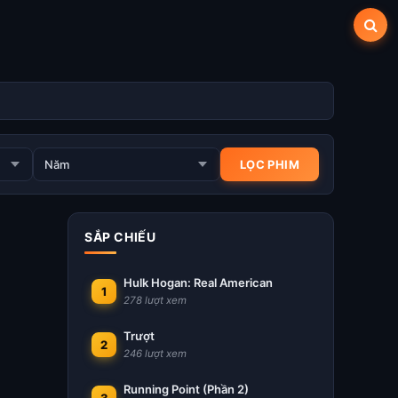
SẮP CHIẾU
Hulk Hogan: Real American
1
278 lượt xem
Trượt
2
246 lượt xem
Running Point (Phần 2)