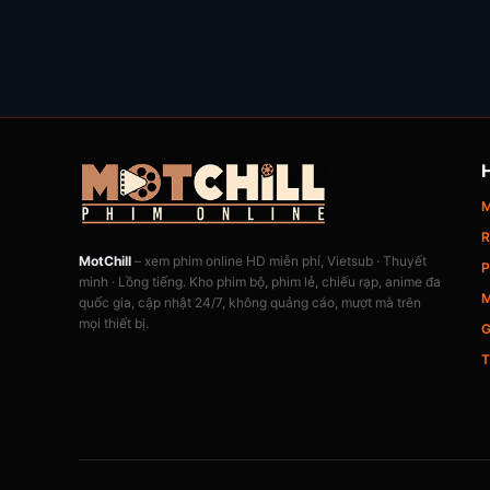
M
R
MotChill
– xem phim online HD miễn phí, Vietsub · Thuyết
P
minh · Lồng tiếng. Kho phim bộ, phim lẻ, chiếu rạp, anime đa
M
quốc gia, cập nhật 24/7, không quảng cáo, mượt mà trên
mọi thiết bị.
G
T