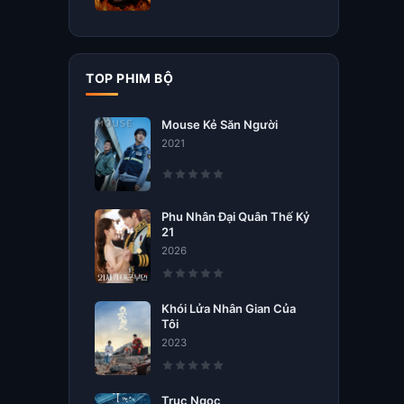
TOP PHIM BỘ
Mouse Kẻ Săn Người
2021
Phu Nhân Đại Quân Thế Kỷ
21
2026
Khói Lửa Nhân Gian Của
Tôi
2023
Trục Ngọc