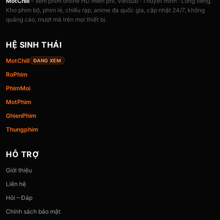
MotChill
– xem phim online HD miễn phí, Vietsub · Thuyết minh · Lồng tiếng.
Kho phim bộ, phim lẻ, chiếu rạp, anime đa quốc gia, cập nhật 24/7, không
quảng cáo, mượt mà trên mọi thiết bị.
HỆ SINH THÁI
MotChill
ĐANG XEM
RoPhim
PhimMoi
MotPhim
GhienPhim
Thungphim
HỖ TRỢ
Giới thiệu
Liên hệ
Hỏi – Đáp
Chính sách bảo mật