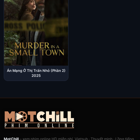
Án Mạng Ở Thị Trấn Nhỏ (Phần 2)
2025
MotChill
– xem phim online HD miễn phí, Vietsub · Thuyết minh · Lồng tiếng.