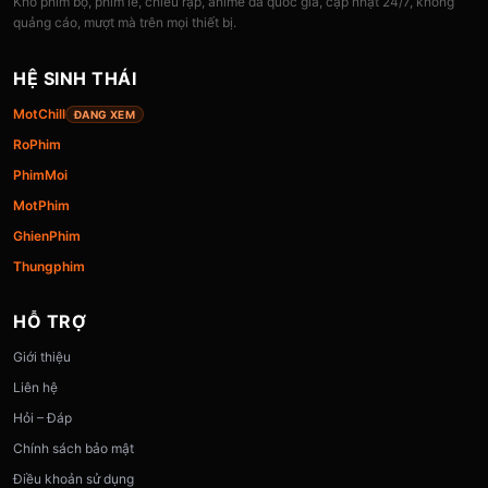
Kho phim bộ, phim lẻ, chiếu rạp, anime đa quốc gia, cập nhật 24/7, không
quảng cáo, mượt mà trên mọi thiết bị.
HỆ SINH THÁI
MotChill
ĐANG XEM
RoPhim
PhimMoi
MotPhim
GhienPhim
Thungphim
HỖ TRỢ
Giới thiệu
Liên hệ
Hỏi – Đáp
Chính sách bảo mật
Điều khoản sử dụng