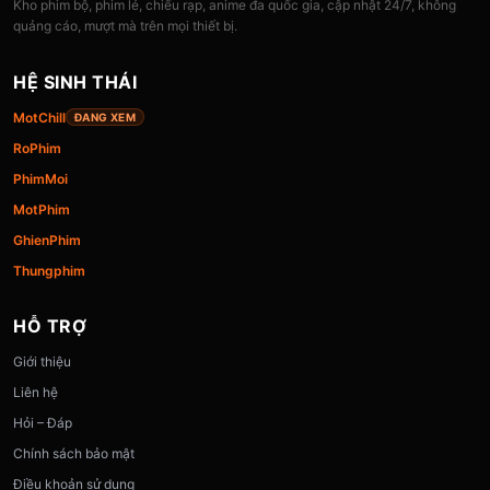
Kho phim bộ, phim lẻ, chiếu rạp, anime đa quốc gia, cập nhật 24/7, không
quảng cáo, mượt mà trên mọi thiết bị.
HỆ SINH THÁI
MotChill
ĐANG XEM
RoPhim
PhimMoi
MotPhim
GhienPhim
Thungphim
HỖ TRỢ
Giới thiệu
Liên hệ
Hỏi – Đáp
Chính sách bảo mật
Điều khoản sử dụng