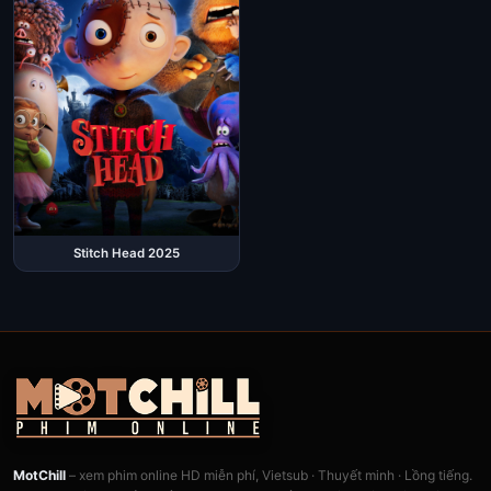
Stitch Head 2025
MotChill
– xem phim online HD miễn phí, Vietsub · Thuyết minh · Lồng tiếng.