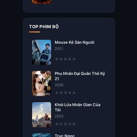
TOP PHIM BỘ
Mouse Kẻ Săn Người
2021
Phu Nhân Đại Quân Thế Kỷ
21
2026
Khói Lửa Nhân Gian Của
Tôi
2023
Trục Ngọc