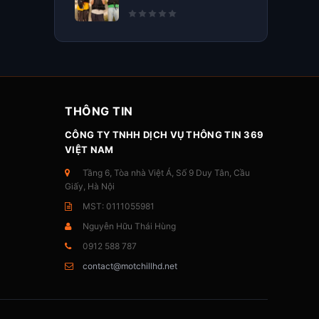
THÔNG TIN
CÔNG TY TNHH DỊCH VỤ THÔNG TIN 369
VIỆT NAM
Tầng 6, Tòa nhà Việt Á, Số 9 Duy Tân, Cầu
Giấy, Hà Nội
MST: 0111055981
Nguyễn Hữu Thái Hùng
0912 588 787
contact@motchillhd.net