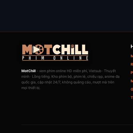
M
R
MotChill
– xem phim online HD miễn phí, Vietsub · Thuyết
P
minh · Lồng tiếng. Kho phim bộ, phim lẻ, chiếu rạp, anime đa
M
quốc gia, cập nhật 24/7, không quảng cáo, mượt mà trên
mọi thiết bị.
G
T