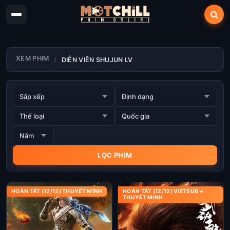
XEM PHIM
DIỄN VIÊN SHUJUN LV
HOÀN TẤT (12/12) THUYẾT MINH
HOÀN TẤT (12/12) VIETSUB +
THUYẾT MINH