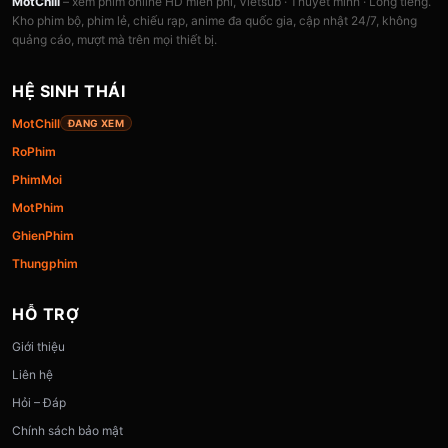
MotChill
– xem phim online HD miễn phí, Vietsub · Thuyết minh · Lồng tiếng.
Kho phim bộ, phim lẻ, chiếu rạp, anime đa quốc gia, cập nhật 24/7, không
quảng cáo, mượt mà trên mọi thiết bị.
HỆ SINH THÁI
MotChill
ĐANG XEM
RoPhim
PhimMoi
MotPhim
GhienPhim
Thungphim
HỖ TRỢ
Giới thiệu
Liên hệ
Hỏi – Đáp
Chính sách bảo mật