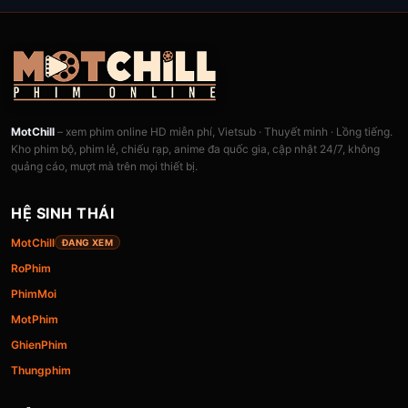
MotChill
– xem phim online HD miễn phí, Vietsub · Thuyết minh · Lồng tiếng.
Kho phim bộ, phim lẻ, chiếu rạp, anime đa quốc gia, cập nhật 24/7, không
quảng cáo, mượt mà trên mọi thiết bị.
HỆ SINH THÁI
MotChill
ĐANG XEM
RoPhim
PhimMoi
MotPhim
GhienPhim
Thungphim