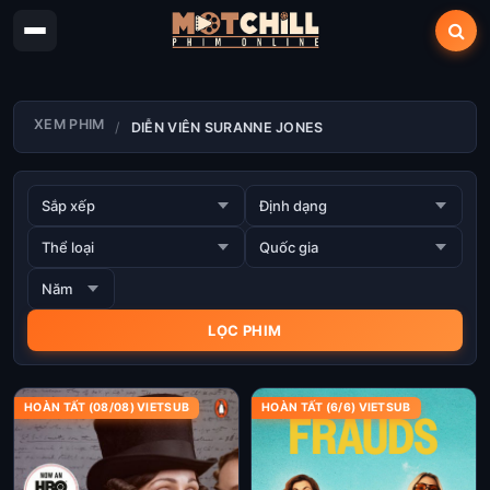
XEM PHIM
DIỄN VIÊN SURANNE JONES
HOÀN TẤT (08/08) VIETSUB
HOÀN TẤT (6/6) VIETSUB