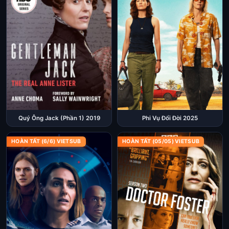
Phi Vụ Đổi Đời 2025
Quý Ông Jack (Phần 1) 2019
HOÀN TẤT (6/6) VIETSUB
HOÀN TẤT (05/05) VIETSUB