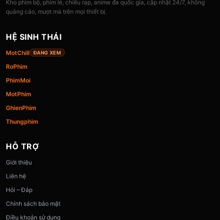
Kho phim bộ, phim lẻ, chiếu rạp, anime đa quốc gia, cập nhật 24/7, không
quảng cáo, mượt mà trên mọi thiết bị.
HỆ SINH THÁI
MotChill
ĐANG XEM
RoPhim
PhimMoi
MotPhim
GhienPhim
Thungphim
HỖ TRỢ
Giới thiệu
Liên hệ
Hỏi – Đáp
Chính sách bảo mật
Điều khoản sử dụng