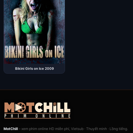
Bikini Girls on Ice 2009
MotChill
– xem phim online HD miễn phí, Vietsub · Thuyết minh · Lồng tiếng.