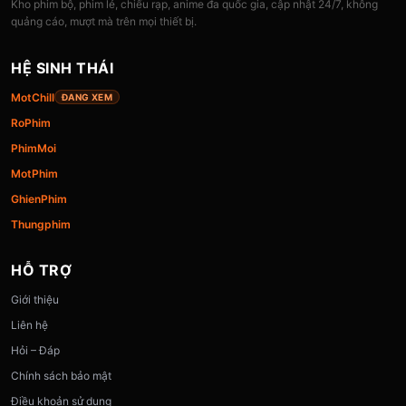
Kho phim bộ, phim lẻ, chiếu rạp, anime đa quốc gia, cập nhật 24/7, không
quảng cáo, mượt mà trên mọi thiết bị.
HỆ SINH THÁI
MotChill
ĐANG XEM
RoPhim
PhimMoi
MotPhim
GhienPhim
Thungphim
HỖ TRỢ
Giới thiệu
Liên hệ
Hỏi – Đáp
Chính sách bảo mật
Điều khoản sử dụng