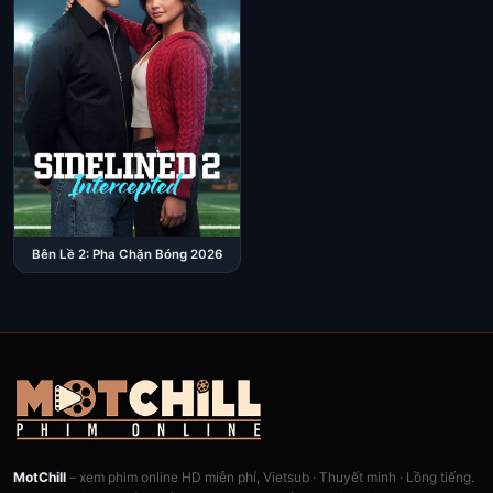
Bên Lề 2: Pha Chặn Bóng 2026
MotChill
– xem phim online HD miễn phí, Vietsub · Thuyết minh · Lồng tiếng.