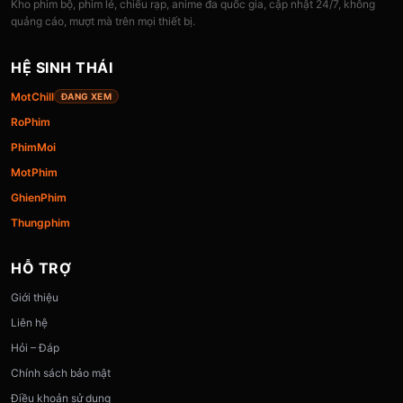
Kho phim bộ, phim lẻ, chiếu rạp, anime đa quốc gia, cập nhật 24/7, không
quảng cáo, mượt mà trên mọi thiết bị.
HỆ SINH THÁI
MotChill
ĐANG XEM
RoPhim
PhimMoi
MotPhim
GhienPhim
Thungphim
HỖ TRỢ
Giới thiệu
Liên hệ
Hỏi – Đáp
Chính sách bảo mật
Điều khoản sử dụng