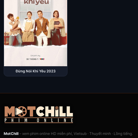
Đừng Nói Khi Yêu 2023
MotChill
– xem phim online HD miễn phí, Vietsub · Thuyết minh · Lồng tiếng.