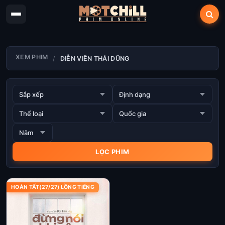
XEM PHIM
DIỄN VIÊN THÁI DŨNG
HOÀN TẤT(27/27) LỒNG TIẾNG