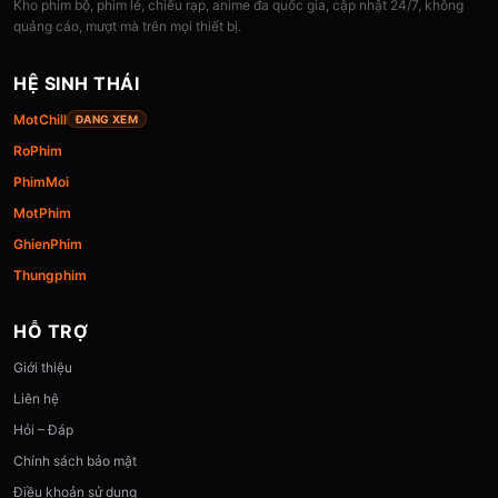
Kho phim bộ, phim lẻ, chiếu rạp, anime đa quốc gia, cập nhật 24/7, không
quảng cáo, mượt mà trên mọi thiết bị.
HỆ SINH THÁI
MotChill
ĐANG XEM
RoPhim
PhimMoi
MotPhim
GhienPhim
Thungphim
HỖ TRỢ
Giới thiệu
Liên hệ
Hỏi – Đáp
Chính sách bảo mật
Điều khoản sử dụng