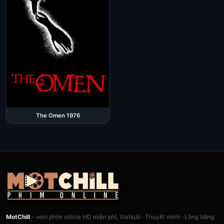
The Omen 1976
MotChill
– xem phim online HD miễn phí, Vietsub · Thuyết minh · Lồng tiếng.