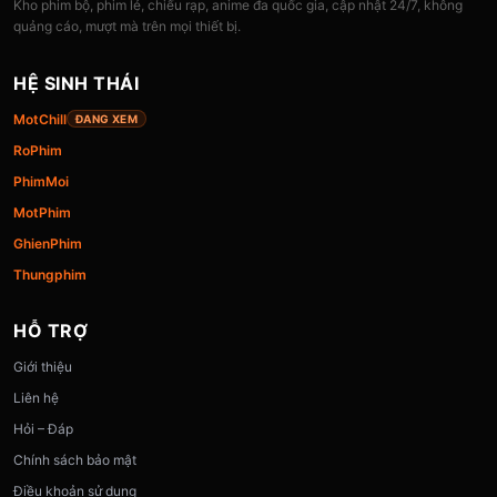
Kho phim bộ, phim lẻ, chiếu rạp, anime đa quốc gia, cập nhật 24/7, không
quảng cáo, mượt mà trên mọi thiết bị.
HỆ SINH THÁI
MotChill
ĐANG XEM
RoPhim
PhimMoi
MotPhim
GhienPhim
Thungphim
HỖ TRỢ
Giới thiệu
Liên hệ
Hỏi – Đáp
Chính sách bảo mật
Điều khoản sử dụng