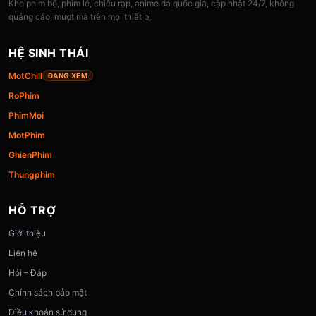
Kho phim bộ, phim lẻ, chiếu rạp, anime đa quốc gia, cập nhật 24/7, không
quảng cáo, mượt mà trên mọi thiết bị.
HỆ SINH THÁI
MotChill
ĐANG XEM
RoPhim
PhimMoi
MotPhim
GhienPhim
Thungphim
HỖ TRỢ
Giới thiệu
Liên hệ
Hỏi – Đáp
Chính sách bảo mật
Điều khoản sử dụng