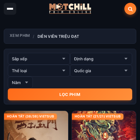
XEM PHIM
DIỄN VIÊN TRIỆU ĐẠT
HOÀN TẤT (38/38) VIETSUB
HOÀN TẤT (21/21) VIETSUB