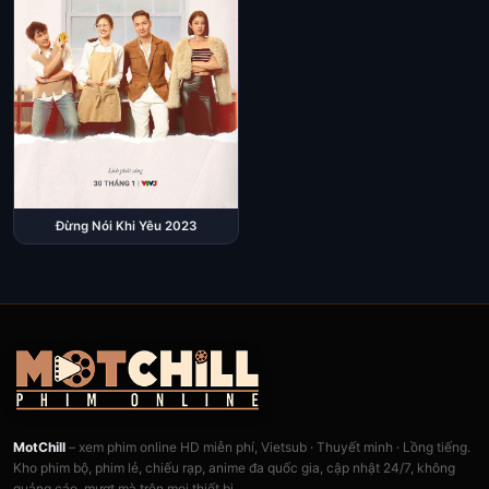
Đừng Nói Khi Yêu 2023
MotChill
– xem phim online HD miễn phí, Vietsub · Thuyết minh · Lồng tiếng.
Kho phim bộ, phim lẻ, chiếu rạp, anime đa quốc gia, cập nhật 24/7, không
quảng cáo, mượt mà trên mọi thiết bị.