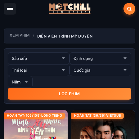
XEM PHIM
DIỄN VIÊN TRÌNH MỸ DUYÊN
HOÀN TẤT(105/105) LỒNG TIẾNG
HOÀN TẤT (36/36) VIETSUB