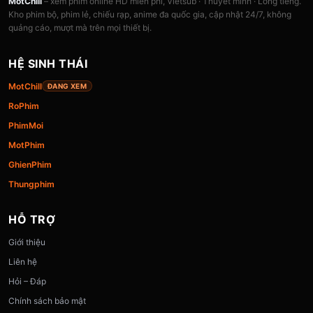
MotChill
– xem phim online HD miễn phí, Vietsub · Thuyết minh · Lồng tiếng.
Kho phim bộ, phim lẻ, chiếu rạp, anime đa quốc gia, cập nhật 24/7, không
quảng cáo, mượt mà trên mọi thiết bị.
HỆ SINH THÁI
MotChill
ĐANG XEM
RoPhim
PhimMoi
MotPhim
GhienPhim
Thungphim
HỖ TRỢ
Giới thiệu
Liên hệ
Hỏi – Đáp
Chính sách bảo mật