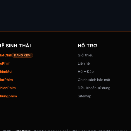
HỆ SINH THÁI
HỖ TRỢ
otChill
Giới thiệu
ĐANG XEM
oPhim
Liên hệ
himMoi
Hỏi – Đáp
otPhim
Chính sách bảo mật
hienPhim
Điều khoản sử dụng
hungphim
Sitemap