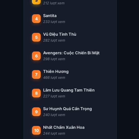
3
212 lượt xem
Santita
4
233 lượt xem
Vũ Điệu Tình Thù
5
282 lượt xem
Avengers: Cuộc Chiến Bí Mật
6
298 lượt xem
Thiên Hương
7
466 lượt xem
Lãm Lưu Quang Tam Thiên
8
227 lượt xem
Sư Huynh Quá Cẩn Trọng
9
240 lượt xem
Nhất Chẩm Xuân Hoa
10
244 lượt xem