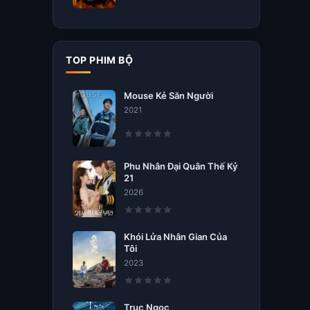
TOP PHIM BỘ
Mouse Kẻ Săn Người
2021
Phu Nhân Đại Quân Thế Kỷ
21
2026
Khói Lửa Nhân Gian Của
Tôi
2023
Trục Ngọc