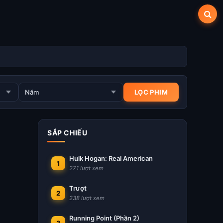
SẮP CHIẾU
Hulk Hogan: Real American
1
271 lượt xem
Trượt
2
238 lượt xem
Running Point (Phần 2)