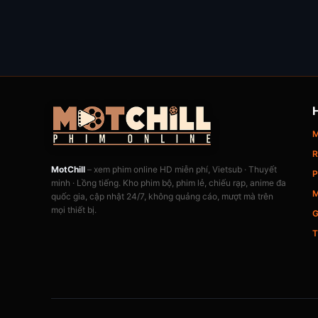
M
R
MotChill
– xem phim online HD miễn phí, Vietsub · Thuyết
P
minh · Lồng tiếng. Kho phim bộ, phim lẻ, chiếu rạp, anime đa
M
quốc gia, cập nhật 24/7, không quảng cáo, mượt mà trên
mọi thiết bị.
G
T