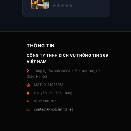
THÔNG TIN
CÔNG TY TNHH DỊCH VỤ THÔNG TIN 369
VIỆT NAM
Tầng 6, Tòa nhà Việt Á, Số 9 Duy Tân, Cầu
Giấy, Hà Nội
MST: 0111055981
Nguyễn Hữu Thái Hùng
0912 588 787
contact@motchillhd.net