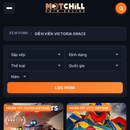
XEM PHIM
DIỄN VIÊN VICTORIA GRACE
HOÀN TẤT (10/10) VIETSUB
HOÀN TẤT (7/7) VIETSUB