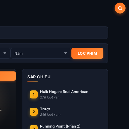
)
SẮP CHIẾU
Hulk Hogan: Real American
1
278 lượt xem
Trượt
2
246 lượt xem
Running Point (Phần 2)