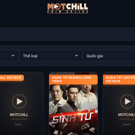
ULL VIETSUB
HOÀN TẤT(80/80) LỒNG
HOÀN TẤT (47/47
TIẾNG
VIETSUB