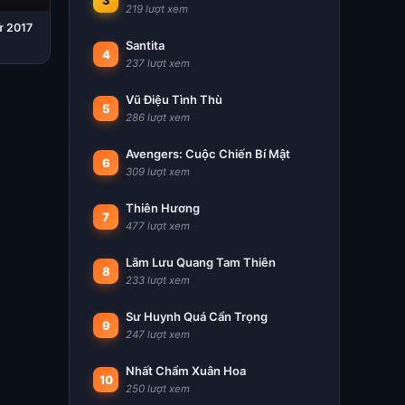
3
219 lượt xem
ử 2017
Santita
4
237 lượt xem
Vũ Điệu Tình Thù
5
286 lượt xem
Avengers: Cuộc Chiến Bí Mật
6
309 lượt xem
Thiên Hương
7
477 lượt xem
Lãm Lưu Quang Tam Thiên
8
233 lượt xem
Sư Huynh Quá Cẩn Trọng
9
247 lượt xem
Nhất Chẩm Xuân Hoa
10
250 lượt xem