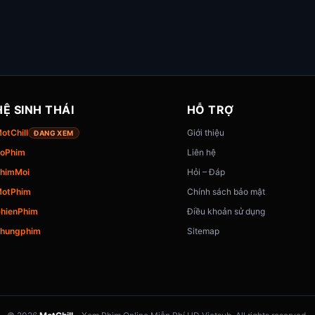
HỆ SINH THÁI
HỖ TRỢ
otChill
Giới thiệu
ĐANG XEM
oPhim
Liên hệ
himMoi
Hỏi – Đáp
otPhim
Chính sách bảo mật
hienPhim
Điều khoản sử dụng
hungphim
Sitemap