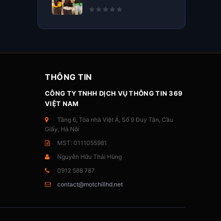
THÔNG TIN
CÔNG TY TNHH DỊCH VỤ THÔNG TIN 369
VIỆT NAM
Tầng 6, Tòa nhà Việt Á, Số 9 Duy Tân, Cầu
Giấy, Hà Nội
MST: 0111055981
Nguyễn Hữu Thái Hùng
0912 588 787
contact@motchillhd.net