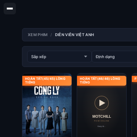
XEM PHIM
DIỄN VIÊN VIỆT ANH
HOÀN TẤT(45/45) LỒNG
HOÀN TẤT(46/46) LỒNG
F
TIẾNG
TIẾNG