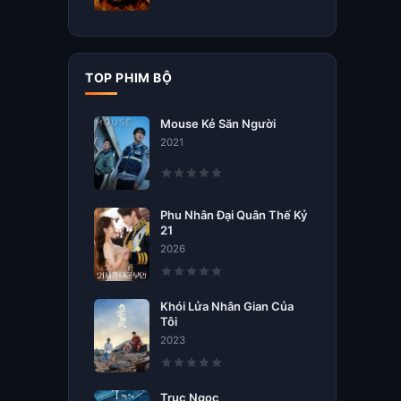
TOP PHIM BỘ
Mouse Kẻ Săn Người
2021
Phu Nhân Đại Quân Thế Kỷ
21
2026
Khói Lửa Nhân Gian Của
Tôi
2023
Trục Ngọc