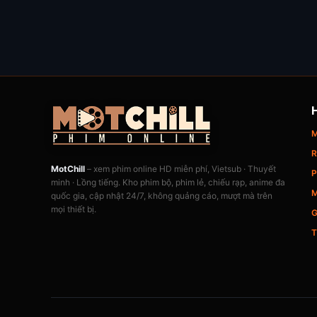
M
R
MotChill
– xem phim online HD miễn phí, Vietsub · Thuyết
P
minh · Lồng tiếng. Kho phim bộ, phim lẻ, chiếu rạp, anime đa
M
quốc gia, cập nhật 24/7, không quảng cáo, mượt mà trên
mọi thiết bị.
G
T