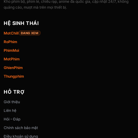
Kho phim bộ, phim lẻ, chiếu rạp, anime đa quốc gia, cập nhật 24/7, không
quảng cáo, mượt mà trên mọi thiết bị.
HỆ SINH THÁI
MotChill
ĐANG XEM
RoPhim
PhimMoi
MotPhim
GhienPhim
Thungphim
HỖ TRỢ
Giới thiệu
Liên hệ
Hỏi – Đáp
Chính sách bảo mật
Điều khoản sử dụng