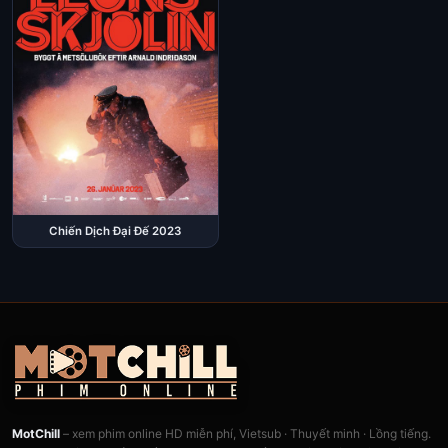
Chiến Dịch Đại Đế 2023
MotChill
– xem phim online HD miễn phí, Vietsub · Thuyết minh · Lồng tiếng.