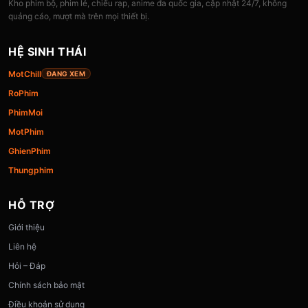
Kho phim bộ, phim lẻ, chiếu rạp, anime đa quốc gia, cập nhật 24/7, không
quảng cáo, mượt mà trên mọi thiết bị.
HỆ SINH THÁI
MotChill
ĐANG XEM
RoPhim
PhimMoi
MotPhim
GhienPhim
Thungphim
HỖ TRỢ
Giới thiệu
Liên hệ
Hỏi – Đáp
Chính sách bảo mật
Điều khoản sử dụng