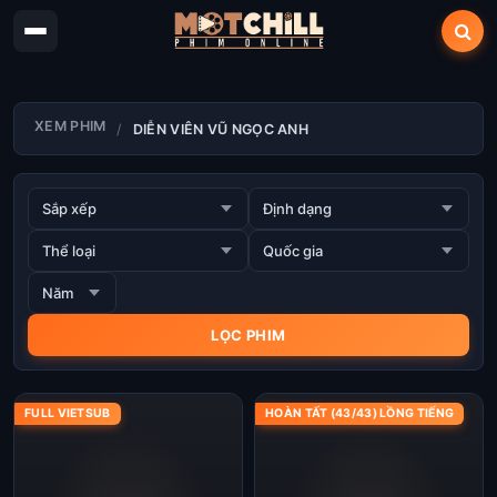
XEM PHIM
DIỄN VIÊN VŨ NGỌC ANH
FULL VIETSUB
HOÀN TẤT (43/43) LỒNG TIẾNG