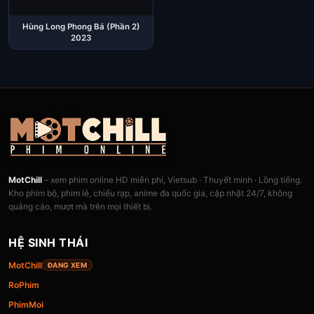
Hùng Long Phong Bá (Phần 2)
2023
MotChill
– xem phim online HD miễn phí, Vietsub · Thuyết minh · Lồng tiếng.
Kho phim bộ, phim lẻ, chiếu rạp, anime đa quốc gia, cập nhật 24/7, không
quảng cáo, mượt mà trên mọi thiết bị.
HỆ SINH THÁI
MotChill
ĐANG XEM
RoPhim
PhimMoi