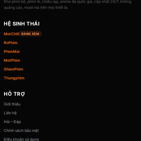
Kho phim bộ, phim lẻ, chiếu rạp, anime đa quốc gia, cập nhật 24/7, không
quảng cáo, mượt mà trên mọi thiết bị.
HỆ SINH THÁI
MotChill
ĐANG XEM
RoPhim
PhimMoi
MotPhim
GhienPhim
Thungphim
HỖ TRỢ
Giới thiệu
Liên hệ
Hỏi – Đáp
Chính sách bảo mật
Điều khoản sử dụng