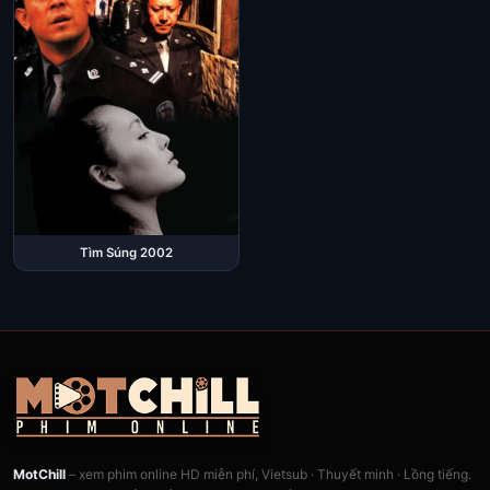
Tìm Súng 2002
MotChill
– xem phim online HD miễn phí, Vietsub · Thuyết minh · Lồng tiếng.