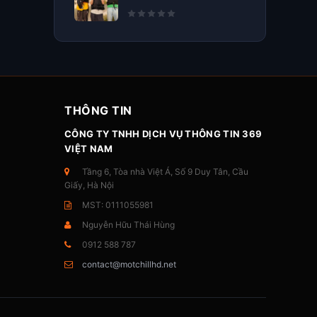
THÔNG TIN
CÔNG TY TNHH DỊCH VỤ THÔNG TIN 369
VIỆT NAM
Tầng 6, Tòa nhà Việt Á, Số 9 Duy Tân, Cầu
Giấy, Hà Nội
MST: 0111055981
Nguyễn Hữu Thái Hùng
0912 588 787
contact@motchillhd.net