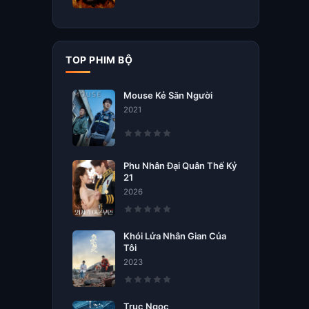
TOP PHIM BỘ
Mouse Kẻ Săn Người
2021
Phu Nhân Đại Quân Thế Kỷ
21
2026
Khói Lửa Nhân Gian Của
Tôi
2023
Trục Ngọc