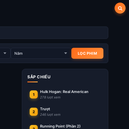
SẮP CHIẾU
Hulk Hogan: Real American
1
278 lượt xem
Trượt
2
246 lượt xem
Running Point (Phần 2)