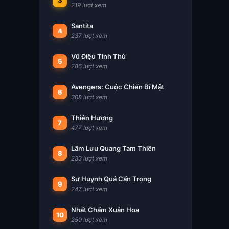
3
219 lượt xem
Santita
4
237 lượt xem
Vũ Điệu Tình Thù
5
286 lượt xem
Avengers: Cuộc Chiến Bí Mật
6
308 lượt xem
Thiên Hương
7
477 lượt xem
Lãm Lưu Quang Tam Thiên
8
233 lượt xem
Sư Huynh Quá Cẩn Trọng
9
247 lượt xem
Nhất Chẩm Xuân Hoa
10
250 lượt xem