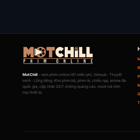
M
R
MotChill
– xem phim online HD miễn phí, Vietsub · Thuyết
P
minh · Lồng tiếng. Kho phim bộ, phim lẻ, chiếu rạp, anime đa
M
quốc gia, cập nhật 24/7, không quảng cáo, mượt mà trên
mọi thiết bị.
G
T