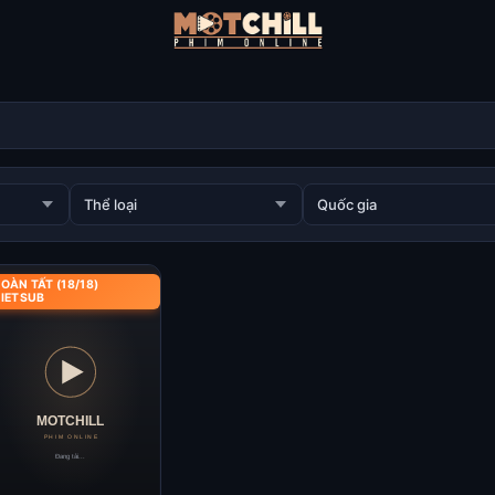
OÀN TẤT (18/18)
IETSUB