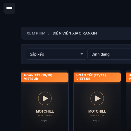
XEM PHIM
DIỄN VIÊN XIAO RANXIN
HOÀN TẤT (16/16)
HOÀN TẤT (22/22)
H
VIETSUB
VIETSUB
V