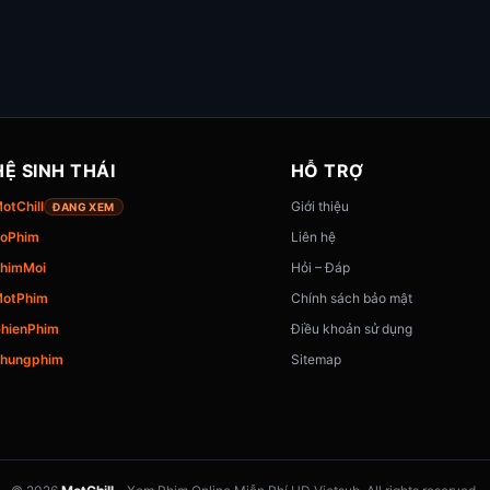
HỆ SINH THÁI
HỖ TRỢ
otChill
Giới thiệu
ĐANG XEM
oPhim
Liên hệ
himMoi
Hỏi – Đáp
otPhim
Chính sách bảo mật
hienPhim
Điều khoản sử dụng
hungphim
Sitemap