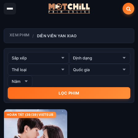
XEM PHIM
DIỄN VIÊN YAN XIAO
HOÀN TẤT (39/39) VIETSUB