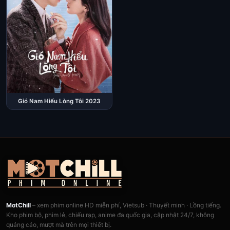
Gió Nam Hiểu Lòng Tôi 2023
MotChill
– xem phim online HD miễn phí, Vietsub · Thuyết minh · Lồng tiếng.
Kho phim bộ, phim lẻ, chiếu rạp, anime đa quốc gia, cập nhật 24/7, không
quảng cáo, mượt mà trên mọi thiết bị.