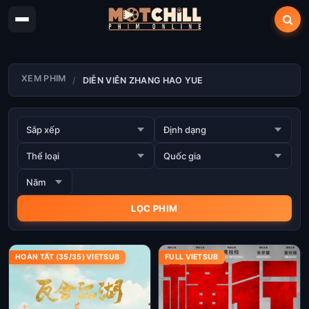
XEM PHIM
DIỄN VIÊN ZHANG HAO YUE
HOÀN TẤT (35/35) VIETSUB
FULL VIETSUB