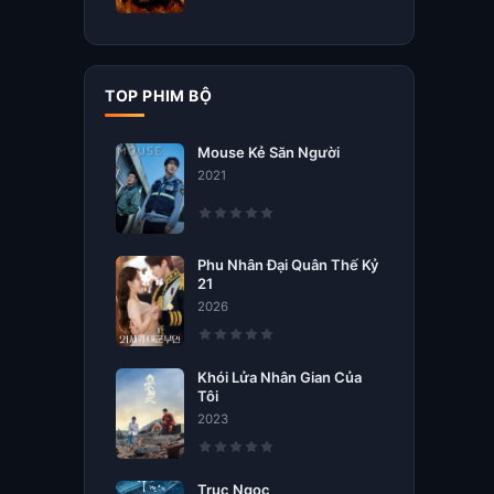
TOP PHIM BỘ
Mouse Kẻ Săn Người
2021
Phu Nhân Đại Quân Thế Kỷ
21
2026
Khói Lửa Nhân Gian Của
Tôi
2023
Trục Ngọc