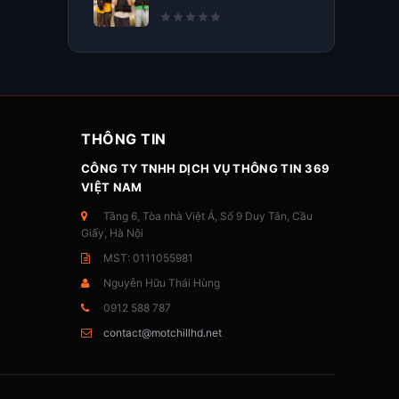
THÔNG TIN
CÔNG TY TNHH DỊCH VỤ THÔNG TIN 369
VIỆT NAM
Tầng 6, Tòa nhà Việt Á, Số 9 Duy Tân, Cầu
Giấy, Hà Nội
MST: 0111055981
Nguyễn Hữu Thái Hùng
0912 588 787
contact@motchillhd.net