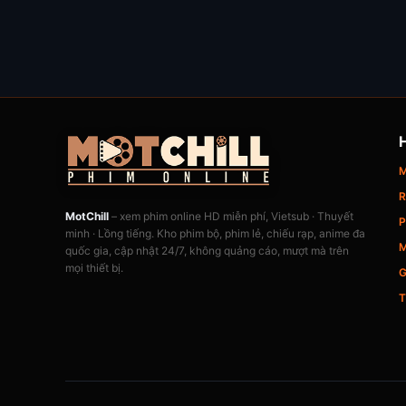
M
R
MotChill
– xem phim online HD miễn phí, Vietsub · Thuyết
P
minh · Lồng tiếng. Kho phim bộ, phim lẻ, chiếu rạp, anime đa
M
quốc gia, cập nhật 24/7, không quảng cáo, mượt mà trên
mọi thiết bị.
G
T