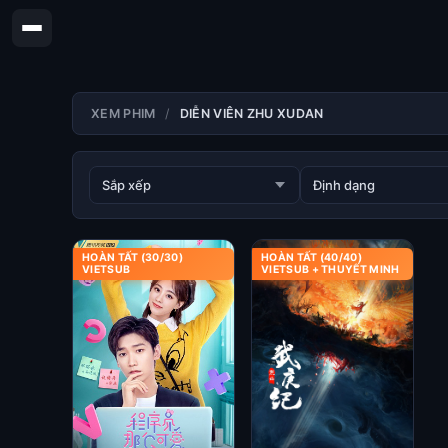
XEM PHIM
DIỄN VIÊN ZHU XUDAN
HOÀN TẤT (30/30)
HOÀN TẤT (40/40)
VIETSUB
VIETSUB + THUYẾT MINH