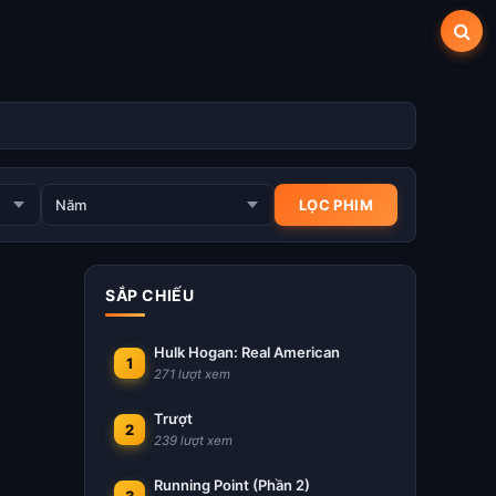
SẮP CHIẾU
Hulk Hogan: Real American
1
271 lượt xem
Trượt
2
239 lượt xem
Running Point (Phần 2)