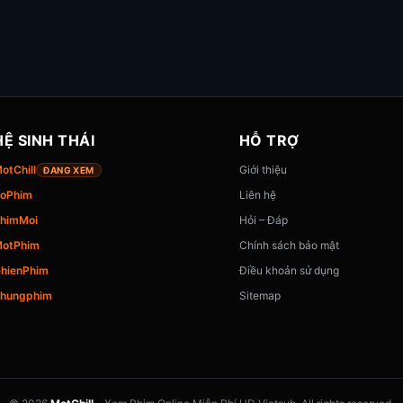
HỆ SINH THÁI
HỖ TRỢ
otChill
Giới thiệu
ĐANG XEM
oPhim
Liên hệ
himMoi
Hỏi – Đáp
otPhim
Chính sách bảo mật
hienPhim
Điều khoản sử dụng
hungphim
Sitemap