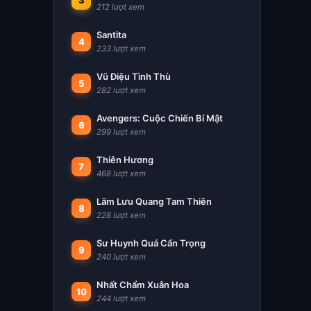
3
212 lượt xem
Santita
4
233 lượt xem
Vũ Điệu Tình Thù
5
282 lượt xem
Avengers: Cuộc Chiến Bí Mật
6
299 lượt xem
Thiên Hương
7
468 lượt xem
Lãm Lưu Quang Tam Thiên
8
228 lượt xem
Sư Huynh Quá Cẩn Trọng
9
240 lượt xem
Nhất Chẩm Xuân Hoa
10
244 lượt xem