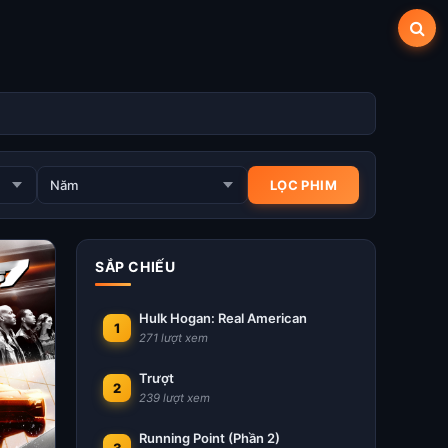
SẮP CHIẾU
Hulk Hogan: Real American
1
271 lượt xem
Trượt
2
239 lượt xem
Running Point (Phần 2)