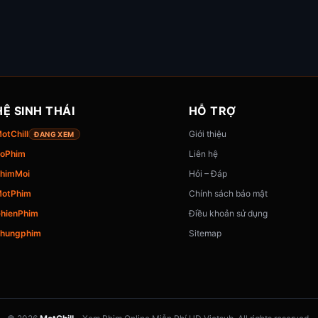
HỆ SINH THÁI
HỖ TRỢ
otChill
Giới thiệu
ĐANG XEM
oPhim
Liên hệ
himMoi
Hỏi – Đáp
otPhim
Chính sách bảo mật
hienPhim
Điều khoản sử dụng
hungphim
Sitemap