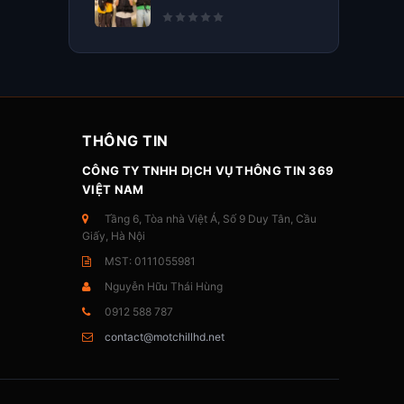
THÔNG TIN
CÔNG TY TNHH DỊCH VỤ THÔNG TIN 369
VIỆT NAM
Tầng 6, Tòa nhà Việt Á, Số 9 Duy Tân, Cầu
Giấy, Hà Nội
MST: 0111055981
Nguyễn Hữu Thái Hùng
0912 588 787
contact@motchillhd.net