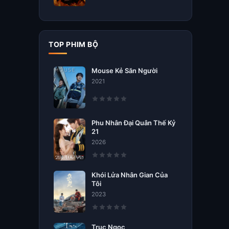
TOP PHIM BỘ
Mouse Kẻ Săn Người
2021
Phu Nhân Đại Quân Thế Kỷ
21
2026
Khói Lửa Nhân Gian Của
Tôi
2023
Trục Ngọc