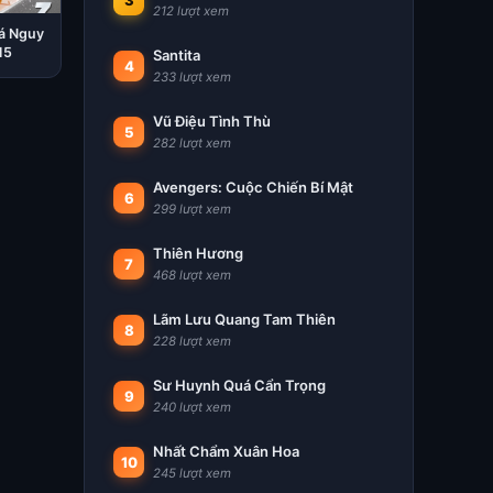
3
212 lượt xem
á Nguy
15
Santita
4
233 lượt xem
Vũ Điệu Tình Thù
5
282 lượt xem
Avengers: Cuộc Chiến Bí Mật
6
299 lượt xem
Thiên Hương
7
468 lượt xem
Lãm Lưu Quang Tam Thiên
8
228 lượt xem
Sư Huynh Quá Cẩn Trọng
9
240 lượt xem
Nhất Chẩm Xuân Hoa
10
245 lượt xem