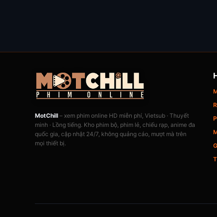
M
R
MotChill
– xem phim online HD miễn phí, Vietsub · Thuyết
P
minh · Lồng tiếng. Kho phim bộ, phim lẻ, chiếu rạp, anime đa
M
quốc gia, cập nhật 24/7, không quảng cáo, mượt mà trên
mọi thiết bị.
G
T